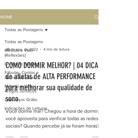
HOME
Todas as Postagens
Todas as Postagens
28 de ago. de 2022
4 min de leitura
Método e Valor
(Reflexões)
COMO DORMIR MELHOR? | 04 DICAS
Cartas de Sêneca
Fábulas, Contos e
de atletas de ALTA PERFORMANCE
Outras Histórias
para melhorar sua qualidade de
Método e Valor |
Artigos Jurídicos
sono.
Leia Livros Grátis
Indicações de Leituras
Você dorme mal? Chegou a hora de dormir,
você aproveita para verificar todas as redes
sociais? Quando percebe já se foram horas?
Perde o...