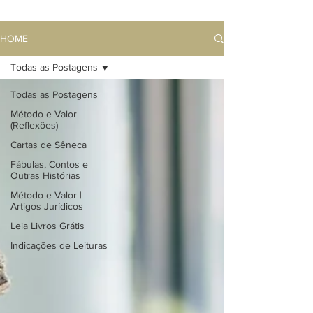
HOME
Todas as Postagens
Todas as Postagens
Método e Valor
(Reflexões)
Cartas de Sêneca
Fábulas, Contos e
Outras Histórias
Método e Valor |
Artigos Jurídicos
Leia Livros Grátis
Indicações de Leituras