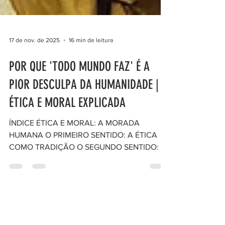
17 de nov. de 2025
16 min de leitura
POR QUE 'TODO MUNDO FAZ' É A
PIOR DESCULPA DA HUMANIDADE |
ÉTICA E MORAL EXPLICADA
ÍNDICE ÉTICA E MORAL: A MORADA
HUMANA O PRIMEIRO SENTIDO: A ÉTICA
COMO TRADIÇÃO O SEGUNDO SENTIDO: A
ÉTICA COMO REFLEXÃO TRÊS CAMINHOS
PARA O BEM: A VIRTUDE, A INTENÇÃO E AS
CONSEQUÊNCIAS O TERCEIRO SENTIDO: A
ÉTICA COMO JUSTIFICAÇÃO RACIONAL Há
alguns anos, eu estava em um aeroporto