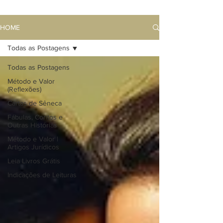
HOME
Todas as Postagens
Todas as Postagens
Método e Valor
(Reflexões)
Cartas de Sêneca
Fábulas, Contos e
Outras Histórias
Método e Valor |
Artigos Jurídicos
Leia Livros Grátis
Indicações de Leituras