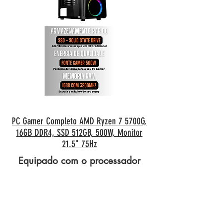
PC Gamer Completo AMD Ryzen 7 5700G,
16GB DDR4, SSD 512GB, 500W, Monitor
21.5" 75Hz
Equipado com o processador
AMD Ryzen 7 5700G, e com
gráficos Radeon VEGA 8, você
está preparado para qualquer
desafio