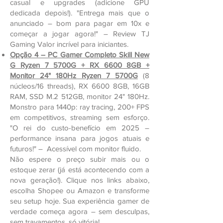
casual e upgrades (adicione GPU
dedicada depois!). "Entrega mais que o
anunciado – bom para pagar em 10x e
começar a jogar agora!" – Review TJ
Gaming Valor incrível para iniciantes.
Opção 4 – PC Gamer Completo Skill New
G Ryzen 7 5700G + RX 6600 8GB +
Monitor 24" 180Hz Ryzen 7 5700G
(8
núcleos/16 threads), RX 6600 8GB, 16GB
RAM, SSD M.2 512GB, monitor 24" 180Hz.
Monstro para 1440p: ray tracing, 200+ FPS
em competitivos, streaming sem esforço.
"O rei do custo-benefício em 2025 –
performance insana para jogos atuais e
futuros!" – Acessível com monitor fluido.
Não espere o preço subir mais ou o
estoque zerar (já está acontecendo com a
nova geração!). Clique nos links abaixo,
escolha Shopee ou Amazon e transforme
seu setup hoje. Sua experiência gamer de
verdade começa agora – sem desculpas,
sem travamentos, só vitória!