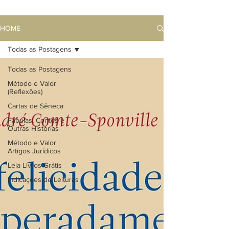
HOME
Todas as Postagens
Todas as Postagens
Método e Valor
(Reflexões)
Cartas de Sêneca
Fábulas, Contos e
Outras Histórias
Método e Valor |
Artigos Jurídicos
Leia Livros Grátis
Indicações de Leituras