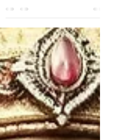
checar algo importante — e não apenas para
escapar do tédio, da ansiedade, ou daquele
vazio súbito que aparece no meio do
trabalho? Você já percebeu que você passa
horas do seu dia rolando telas, consumindo
conteúdo atrás de conteúdo, e depois não
consegue se lembrar de quase nada que viu?
É como se alguém tivesse roubado pedaços
do seu dia — e pior, pedaços da sua atenção,
da sua capacidade