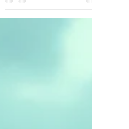
identidades fragmentadas, o ser humano
anseia, no íntimo, por um eixo de quietude e
uma sensação de inteireza. Os ensinamentos
de Shri Bhausaheb Maharaj, um pilar da
linhagem espiritual ( sampradaya ) inaugurada
por Sri Nimbargi Maharaj, oferecem não uma
fuga da vida, mas um mapa profundo para sua
transcendência a partir de seu próprio centro.
Sua doutrina, sintetizada no Nāma-Yoga ou
"Yoga do Nome Divino", propõe um caminho
ao mesmo temp