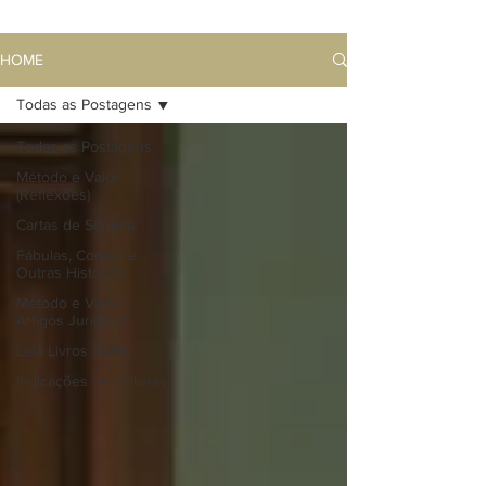
HOME
Todas as Postagens
Todas as Postagens
Método e Valor
(Reflexões)
Cartas de Sêneca
Fábulas, Contos e
Outras Histórias
Método e Valor |
Artigos Jurídicos
Leia Livros Grátis
Indicações de Leituras