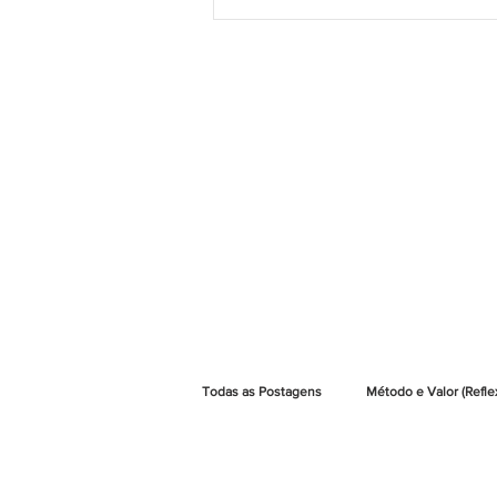
Todas as Postagens
Método e Valor (Refle
Método e Valor | Artigos Jurídicos