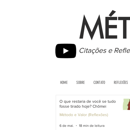
MÉT
Citações e Refl
HOME
SOBRE
CONTATO
REFLEXÕES
O que restaria de você se tudo
fosse tirado hoje? Chōmei
Método e Valor (Reflexões)
6 de mai.
18 min de leitura