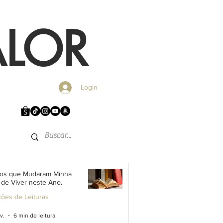
ALOR
Login
vros que Mudaram Minha
de Viver neste Ano.
ções de Leituras
v.
6 min de leitura