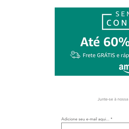
Junte-se à nossa 
Adicione seu e-mail aqui...