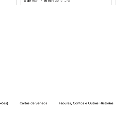
8 de mar.
15 min de leitura
xões)
Cartas de Sêneca
Fábulas, Contos e Outras Histórias
Leia Livros Grátis
Indicações de Leituras