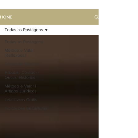
HOME
Todas as Postagens
Todas as Postagens
Método e Valor
(Reflexões)
Cartas de Sêneca
Fábulas, Contos e
Outras Histórias
Método e Valor |
Artigos Jurídicos
Leia Livros Grátis
Indicações de Leituras