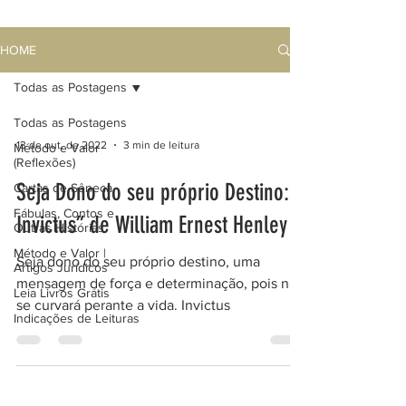
HOME
Todas as Postagens
Todas as Postagens
13 de out. de 2022
3 min de leitura
Método e Valor
(Reflexões)
Seja Dono do seu próprio Destino:
Cartas de Sêneca
Fábulas, Contos e
Invictus” de William Ernest Henley
Outras Histórias
Método e Valor |
Seja dono do seu próprio destino, uma
Artigos Jurídicos
mensagem de força e determinação, pois não
Leia Livros Grátis
se curvará perante a vida. Invictus
Indicações de Leituras