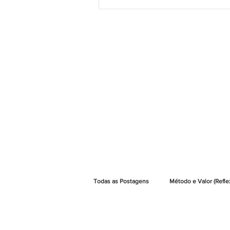
Todas as Postagens
Método e Valor (Refle
Método e Valor | Artigos Jurídicos