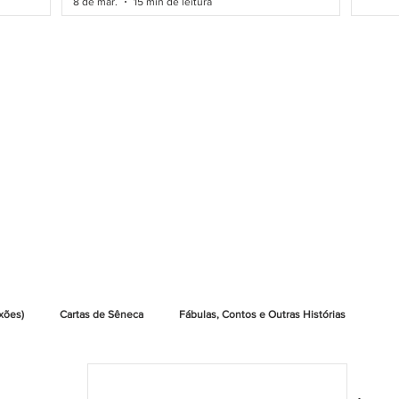
8 de mar.
15 min de leitura
xões)
Cartas de Sêneca
Fábulas, Contos e Outras Histórias
Leia Livros Grátis
Indicações de Leituras