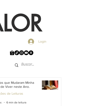
ALOR
Login
vros que Mudaram Minha
de Viver neste Ano.
ções de Leituras
v.
6 min de leitura