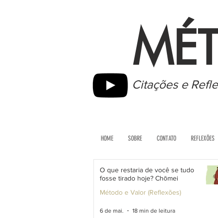
MÉT
Citações e Refl
HOME
SOBRE
CONTATO
REFLEXÕES
O que restaria de você se tudo
fosse tirado hoje? Chōmei
Método e Valor (Reflexões)
6 de mai.
18 min de leitura