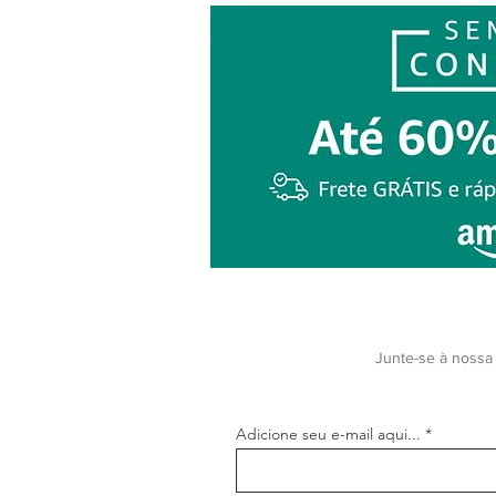
Junte-se à nossa 
Adicione seu e-mail aqui...