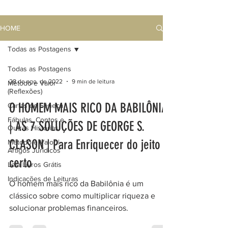
HOME
Todas as Postagens
Todas as Postagens
28 de ago. de 2022
9 min de leitura
Método e Valor
(Reflexões)
O HOMEM MAIS RICO DA BABILÔNIA
Cartas de Sêneca
Fábulas, Contos e
| AS 7 SOLUÇÕES DE GEORGE S.
Outras Histórias
CLASON | Para Enriquecer do jeito
Método e Valor |
Artigos Jurídicos
certo
Leia Livros Grátis
Indicações de Leituras
O homem mais rico da Babilônia é um
clássico sobre como multiplicar riqueza e
solucionar problemas financeiros.