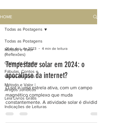
HOME
Todas as Postagens
Todas as Postagens
21 de dez. de 2023
4 min de leitura
Método e Valor
(Reflexões)
Tempestade solar em 2024: o
Cartas de Sêneca
Fábulas, Contos e
apocalipse da internet?
Outras Histórias
Método e Valor |
O sol é uma estrela ativa, com um campo
Artigos Jurídicos
magnético complexo que muda
Leia Livros Grátis
constantemente. A atividade solar é dividida
Indicações de Leituras
em ciclos de