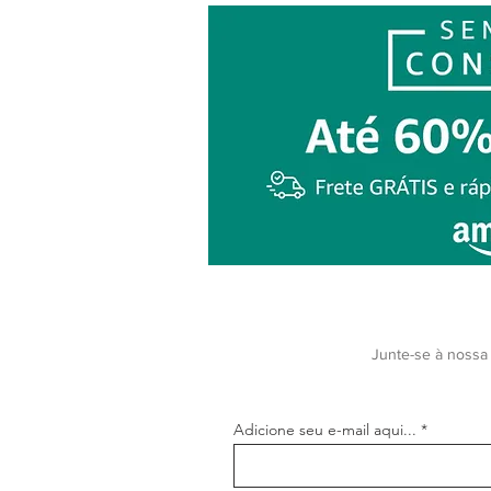
Junte-se à nossa 
Adicione seu e-mail aqui...