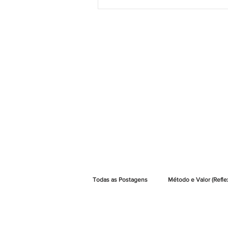
Todas as Postagens
Método e Valor (Refle
Método e Valor | Artigos Jurídicos