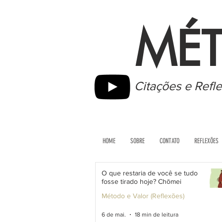
MÉT
Citações e Refl
HOME
SOBRE
CONTATO
REFLEXÕES
O que restaria de você se tudo
fosse tirado hoje? Chōmei
Método e Valor (Reflexões)
6 de mai.
18 min de leitura