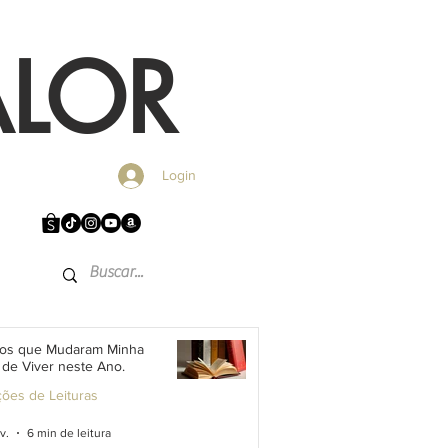
ALOR
Login
vros que Mudaram Minha
de Viver neste Ano.
ções de Leituras
v.
6 min de leitura