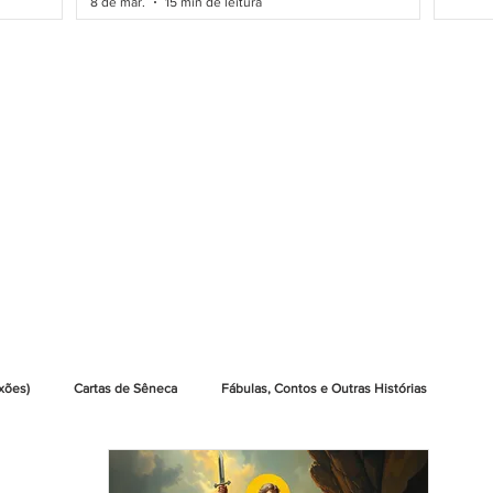
8 de mar.
15 min de leitura
xões)
Cartas de Sêneca
Fábulas, Contos e Outras Histórias
Leia Livros Grátis
Indicações de Leituras