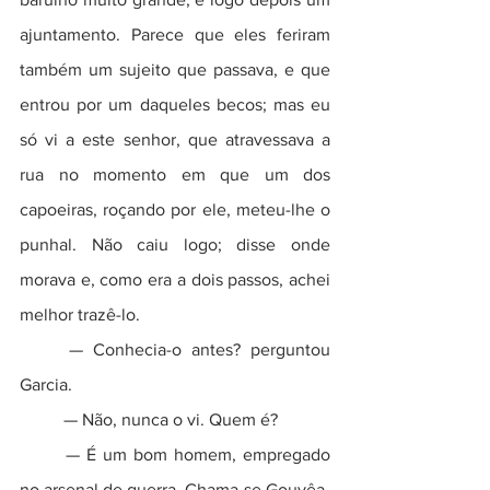
ajuntamento. Parece que eles feriram 
também um sujeito que passava, e que 
entrou por um daqueles becos; mas eu 
só vi a este senhor, que atravessava a 
rua no momento em que um dos 
capoeiras, roçando por ele, meteu-lhe o 
punhal. Não caiu logo; disse onde 
morava e, como era a dois passos, achei 
melhor trazê-lo.  
	— Conhecia-o antes? perguntou 
Garcia.  
	— Não, nunca o vi. Quem é?  
	— É um bom homem, empregado 
no arsenal de guerra. Chama-se Gouvêa.  