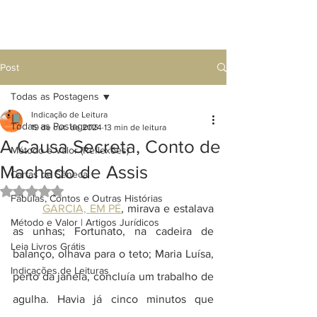
Post
Todas as Postagens
Indicação de Leitura
Todas as Postagens
19 de out. de 2024
13 min de leitura
A Causa Secreta, Conto de
Método e Valor (Reflexões)
Machado de Assis
Cartas de Sêneca
Avaliado com NaN de 5 estrelas.
Fábulas, Contos e Outras Histórias
GARCIA, EM PÉ
, mirava e estalava 
Método e Valor | Artigos Jurídicos
as unhas; Fortunato, na cadeira de 
Leia Livros Grátis
balanço, olhava para o teto; Maria Luísa, 
Indicações de Leituras
perto da janela, concluía um trabalho de 
agulha. Havia já cinco minutos que 