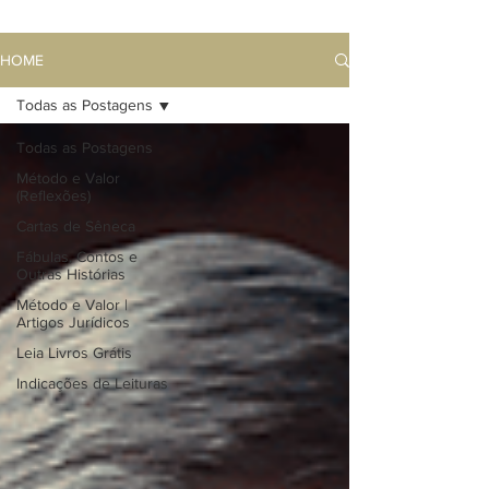
HOME
Todas as Postagens
Todas as Postagens
Método e Valor
(Reflexões)
Cartas de Sêneca
Fábulas, Contos e
Outras Histórias
Método e Valor |
Artigos Jurídicos
Leia Livros Grátis
Indicações de Leituras